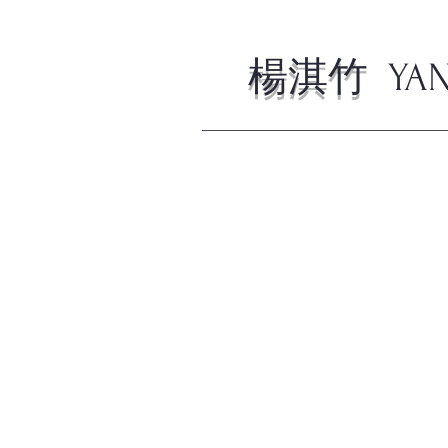
楊淇竹
YA