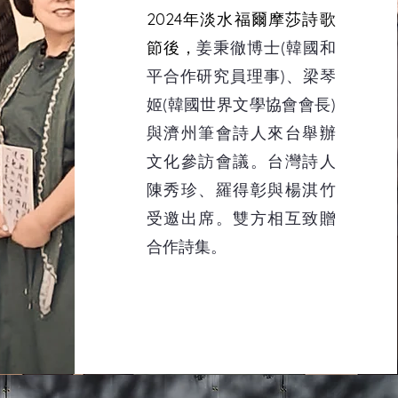
2024年淡水福爾摩莎詩歌
節後，
姜秉徹博士(​韓國和
平合作研究員理事)、梁琴
姬(韓國世界文學協會會長)
與濟州筆會詩人來台舉辦
文化參訪會議。台灣詩人
陳秀珍、羅得彰與楊淇竹
受邀出席。雙方相互致贈
合作詩集。