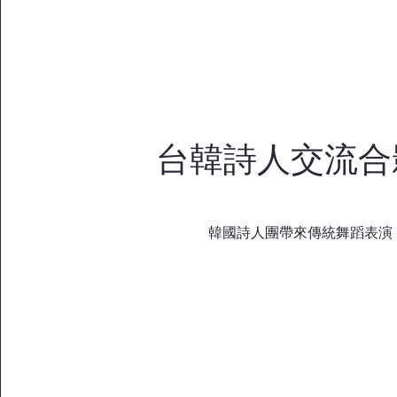
台韓詩人交流合
韓國詩人團帶來傳統舞蹈表演