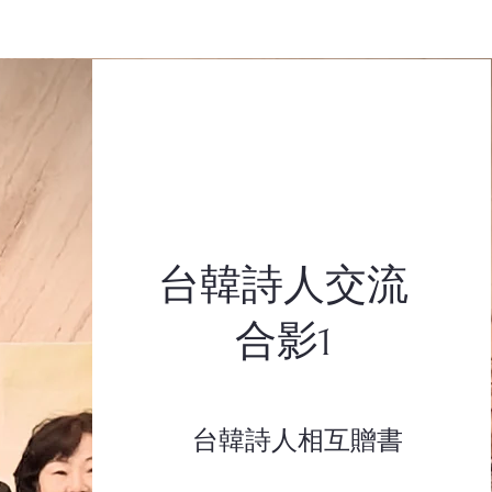
​台韓詩人交流
合影1
​台韓詩人相互贈書